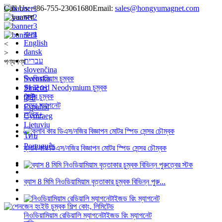
Call Us:
+86-755-23061680
Email:
sales@hongyumagnet.com
ভাষা
বাংলা
English
<
dansk
>
עברית
পণ্য
পণ্য
slovenčina
Svenska
নিওডিয়ামিয়াম চুম্বক
Sintered Neodymium চুম্বক
한국어
মোটর চুম্বক
हिंदी
সেন্সর ম্যাগনেট
Español
অধিক+
Cymraeg
Lietuvių
ไทย
Português
ক্লাব কার ডিএস/নজির বিজ্ঞাপন মোটর স্পিড সেন্সর চৌম্বক
ব্যাস 8 মিমি নিওডিয়ামিয়াম বৃত্তাকার চুম্বক বিভিন্ন পুরু...
নিওডিয়ামিয়াম রেডিয়ালি ম্যাগনেটাইজড রিং ম্যাগনেট