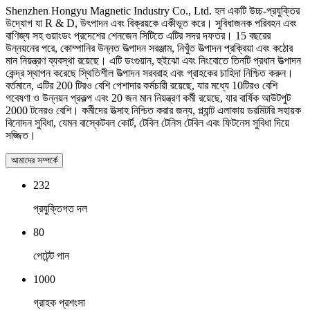
Shenzhen Hongyu Magnetic Industry Co., Ltd. হল একটি উচ্চ-প্রযুক্তির
উদ্যোগ যা R & D, উৎপাদন এবং বিক্রয়কে একীভূত করে। সুবিধাজনক পরিবহন এবং
বাণিজ্য সহ গুয়াংডং প্রদেশের শেনজেন সিটিতে এটির সদর দফতর। 15 বছরের
উন্নয়নের পরে, কোম্পানির উন্নত উত্পাদন সরঞ্জাম, নিখুঁত উত্পাদন প্রক্রিয়া এবং কঠোর
মান নিয়ন্ত্রণ ব্যবস্থা রয়েছে। এটি ডংগুয়ান, হুইঝো এবং নিংবোতে তিনটি প্রধান উত্পাদন
কেন্দ্র স্থাপন করেছে স্থিতিশীল উত্পাদন সরবরাহ এবং গ্রাহকের চাহিদা নিশ্চিত করুন।
বর্তমানে, এটির 200 টিরও বেশি পেশাদার কর্মচারী রয়েছে, যার মধ্যে 10টিরও বেশি
গবেষণা ও উন্নয়ন প্রকল্প এবং 20 জন মান নিয়ন্ত্রণ কর্মী রয়েছে, যার বার্ষিক আউটপুট
2000 টনেরও বেশি। কর্মীদের উত্সাহ নিশ্চিত করার জন্য, প্ল্যান্ট এলাকায় ডরমিটরি সহায়ক
বিনোদন সুবিধা, যেমন বাস্কেটবল কোর্ট, টেবিল টেনিস টেবিল এবং ফিটনেস সুবিধা দিয়ে
সজ্জিত।
আমাদের সম্পর্কে
232
প্রযুক্তিগত দল
80
পেটেন্ট পান
1000
গ্রাহক প্রশংসা