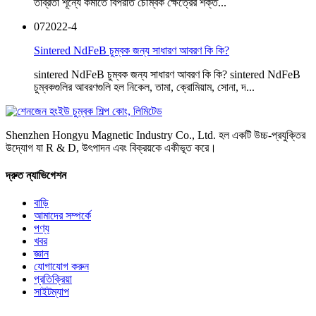
তীব্রতা শূন্যে কমাতে বিপরীত চৌম্বক ক্ষেত্রের শক্ত...
07
2022-4
Sintered NdFeB চুম্বক জন্য সাধারণ আবরণ কি কি?
sintered NdFeB চুম্বক জন্য সাধারণ আবরণ কি কি? sintered NdFeB
চুম্বকগুলির আবরণগুলি হল নিকেল, তামা, ক্রোমিয়াম, সোনা, দ...
Shenzhen Hongyu Magnetic Industry Co., Ltd. হল একটি উচ্চ-প্রযুক্তির
উদ্যোগ যা R & D, উৎপাদন এবং বিক্রয়কে একীভূত করে।
দ্রুত ন্যাভিগেশন
বাড়ি
আমাদের সম্পর্কে
পণ্য
খবর
জ্ঞান
যোগাযোগ করুন
প্রতিক্রিয়া
সাইটম্যাপ